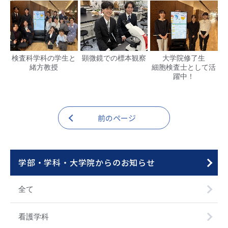
検査科学科の学生と
顕微鏡での標本観察
大学院修了生
緒方教授
細胞検査士として活
躍中！
前のページ
学部・学科・大学院
からのお知らせ
全て
看護学科