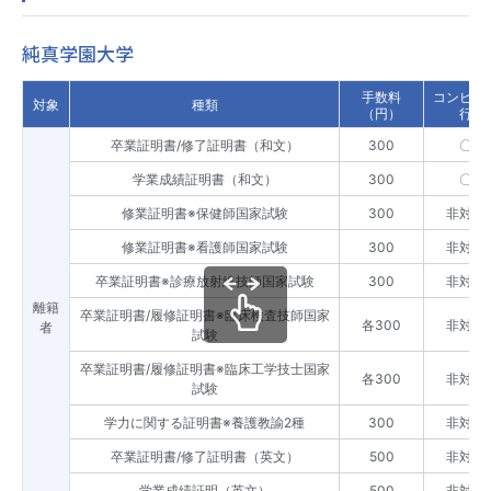
純真学園大学
手数料
コンビニ
対象
種類
（円）
行
卒業証明書/修了証明書（和文）
300
〇
学業成績証明書（和文）
300
〇
修業証明書※保健師国家試験
300
非対応
修業証明書※看護師国家試験
300
非対応
卒業証明書※診療放射線技師国家試験
300
非対応
離籍
卒業証明書/履修証明書※臨床検査技師国家
各300
非対応
者
試験
卒業証明書/履修証明書※臨床工学技士国家
各300
非対応
試験
学力に関する証明書※養護教諭2種
300
非対応
卒業証明書/修了証明書（英文）
500
非対応
学業成績証明（英文）
500
非対応