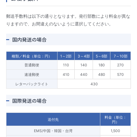
郵送手数料は以下の通りとなります。発行部数により料金が異な
りますので、お間違えのないように選択してください。
国内発送の場合
種類／料金（単位：円）
1～2部
3～4部
5～6部
7～10部
普通郵便
110
140
180
270
速達郵便
410
440
480
570
レターパックライト
430
国際発送の場合
料金（単位：
送付先
円）
EMS/中国・韓国・台湾
1,500