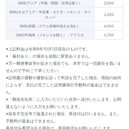
EMS/アジア（中国・韓国・台湾を除く）
2,000
EMS/オセアニア・中近東・カナダ・メキシコ・ヨー
3,200
ロッパ
EMS/米国（グアム等海外領土を含む）
4,000
EMS/中南米（メキシコを除く）・アフリカ
3,700
※上記料金は令和6年10月1日現在のものです。
※「厳封あり」の場合も金額に変更ありません。
※万一郵便事故等が起きた場合でも、本学では一切責任を負いま
せんので予めご了承ください。
※証明書の通数や書類を誤って申請を完了した場合、理由の如何
によらず、支払が完了した証明書発行手数料の返金はできませ
ん。
※「郵送先住所」に入力いただいた住所へ送付いたします。お間
違えないように入力をお願いいたします。
※宛名不完全等で返還された場合、再送付は行いません。また、
手数料の返金はできません。
再送付を希望される場合は、新規申請をお願いいたします。