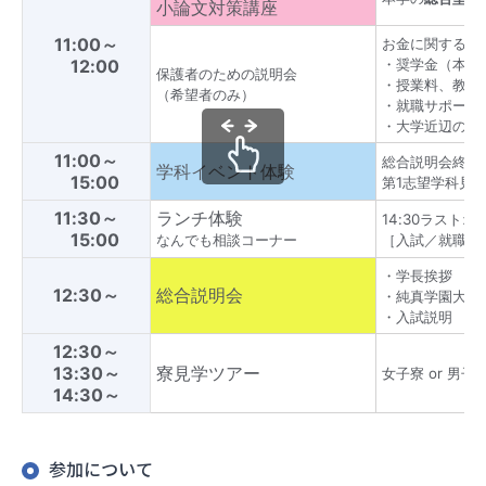
小論文対策講座
11:00～
お金に関するこ
12:00
・奨学金（本学
保護者のための説明会
・授業料、教科
（希望者のみ）
・就職サポート
・大学近辺の住
11:00～
総合説明会終了
学科イベント体験
15:00
第1志望学科見
11:30～
ランチ体験
14:30ラストオ
15:00
なんでも相談コーナー
［入試／就職／
・学長挨拶
12:30～
総合説明会
・純真学園大学
・入試説明
12:30～
13:30～
寮見学ツアー
女子寮 or
男子
14:30～
参加について