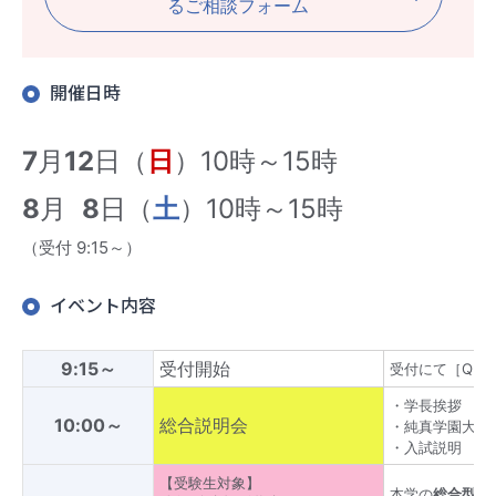
るご相談フォーム
開催日時
7
月
12
日（
日
）10時～15時
8
月
8
日（
土
）10時～15時
（受付 9:15～）
イベント内容
9:15～
受付開始
受付にて［QR
・学長挨拶
10:00～
総合説明会
・純真学園大学
・入試説明
【受験生対象】
本学の
総合型選