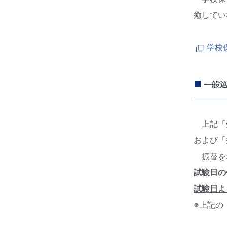
癒してい
学校
■
一般選
上記「受
および「
振替を
試験日の
試験日よ
※上記の