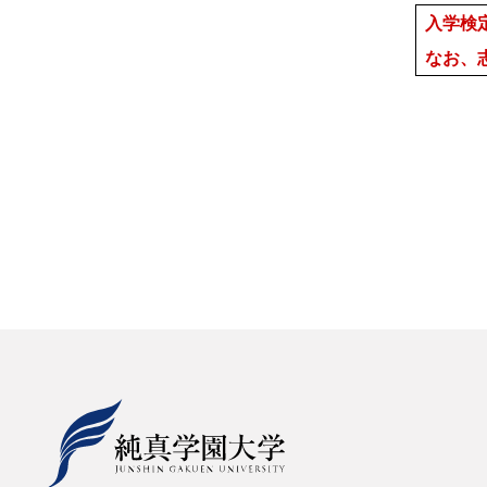
入学検
なお、