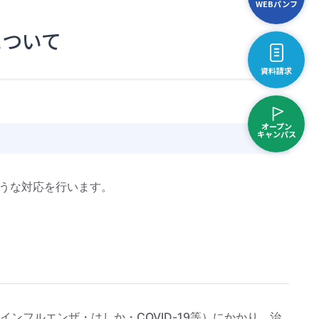
WEBパンフ
について
資料請求
オープン
キャンパス
うな対応を行います。
ンフルエンザ・はしか・COVID-19等）にかかり、治