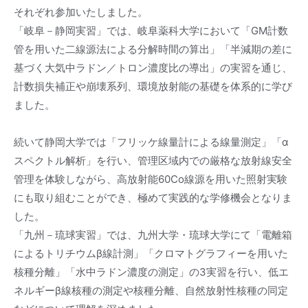
それぞれ参加いたしました。
「岐阜－静岡実習」では、岐阜薬科大学において「GM計数
管を用いた二線源法による分解時間の算出」「半減期の差に
基づく大気中ラドン／トロン濃度比の導出」の実習を通じ、
計数損失補正や崩壊系列、環境放射能の基礎を体系的に学び
ました。
続いて静岡大学では「フリッケ線量計による線量測定」「α
スペクトル解析」を行い、管理区域内での厳格な放射線安全
管理を体験しながら、高放射能60Co線源を用いた照射実験
にも取り組むことができ、極めて実践的な学修機会となりま
した。
「九州－琉球実習」では、九州大学・琉球大学にて「電離箱
によるトリチウムβ線計測」「クロマトグラフィーを用いた
核種分離」「水中ラドン濃度の測定」の3実習を行い、低エ
ネルギーβ線核種の測定や核種分離、自然放射性核種の同定