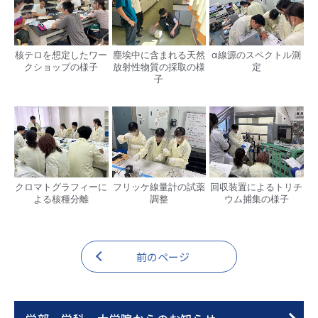
核テロを想定したワー
塵埃中に含まれる天然
α線源のスペクトル測
クショップの様子
放射性物質の採取の様
定
子
クロマトグラフィーに
フリッケ線量計の試薬
回収装置によるトリチ
よる核種分離
調整
ウム捕集の様子
前のページ