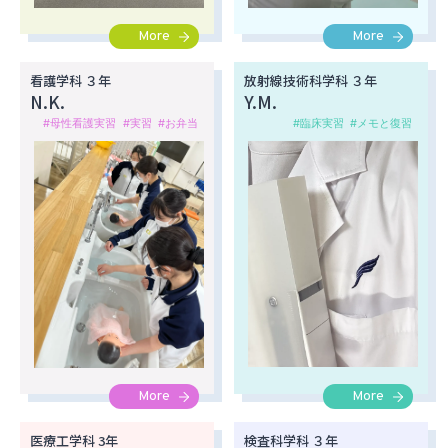
More
More
看護学科 ３年
放射線技術科学科 ３年
N.K.
Y.M.
#母性看護実習
#実習
#お弁当
#臨床実習
#メモと復習
More
More
医療工学科 3年
検査科学科 ３年