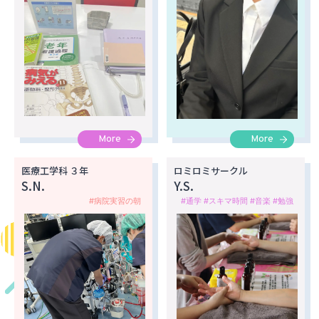
More
More
医療工学科 ３年
ロミロミサークル
S.N.
Y.S.
#病院実習の朝
#通学 #スキマ時間 #音楽 #勉強