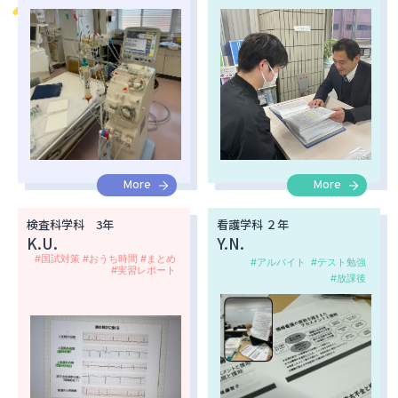
More
More
検査科学科 3年
看護学科 ２年
K.U.
Y.N.
#国試対策 #おうち時間 #まとめ
#アルバイト
#テスト勉強
#実習レポート
#放課後