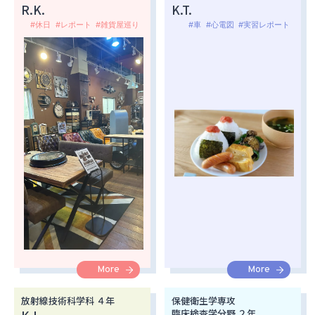
R.K.
K.T.
#休日
#レポート
#雑貨屋巡り
#車
#心電図
#実習レポート
More
More
放射線技術科学科 ４年
保健衛生学専攻
臨床検査学分野 ２年