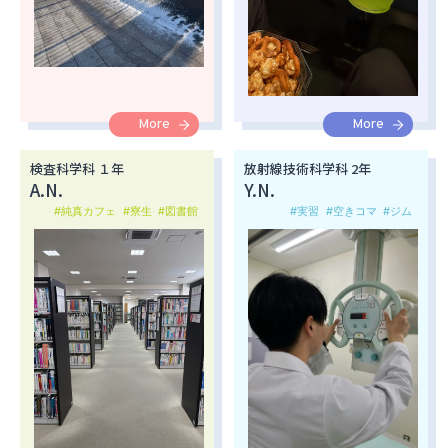
More
More
検査科学科 １年
放射線技術科学科 2年
A.N.
Y.N.
#純真カフェ
#寮生
#図書館
#実習
#空きコマ
#ジム