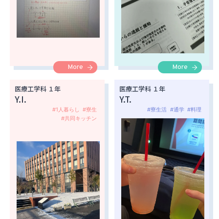
More
More
医療工学科 １年
医療工学科 １年
Y.I.
Y.T.
#1人暮らし
#寮生
#寮生活
#通学
#料理
#共同キッチン