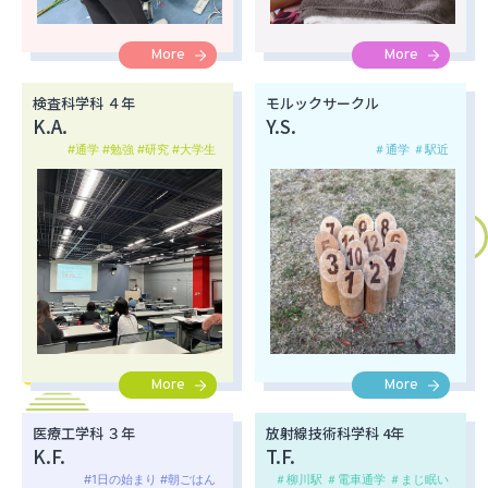
More
More
検査科学科 ４年
モルックサークル
K.A.
Y.S.
#通学 #勉強 #研究 #大学生
＃通学 ＃駅近
More
More
医療工学科 ３年
放射線技術科学科 4年
K.F.
T.F.
#1日の始まり #朝ごはん
＃柳川駅 ＃電車通学 ＃まじ眠い