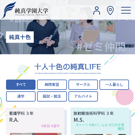
純真十色
すべて
病院実習
サークル
一人暮らし
通学
国試・就活
アルバイト
看護学科 ３年
放射線技術科学科 ３年
R.A.
M.S.
#スーツ #身だしなみ #公共交通
#実習 #通学
機関