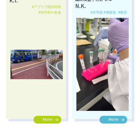
K.I.
N.K.
#アプリで国試対策
#別学科の友達
#大学院 #実験室
#夜型
More
More